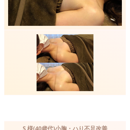
S 様(40歳代)小胸・ハり不足改善