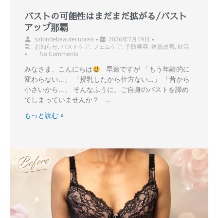
バストの可能性はまだまだ拡がる/バスト
アップ那覇
salondebeautecuorea
2026年7月19日
•
•
お知らせ
,
バストケア
,
フェムケア
,
予防美容
,
体質改善
,
妊活
No Comments
•
みなさま、こんにちは
早速ですが 「もう年齢的に
変わらない…」 「授乳したから仕方ない…」 「昔から
小さいから…」 そんなふうに、ご自身のバストを諦め
てしまっていませんか？ …
もっと読む »