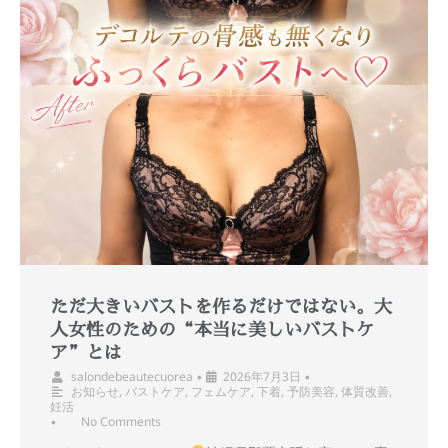
ただ大きいバストを作るだけではない。大
人女性のための“本当に美しいバストケ
ア”とは
salondebeautecuorea
2026年7月3日
•
•
お知らせ
,
バストケア
,
フェムケア
,
下着
,
予防美容
,
体質改善
,
妊活
No Comments
•