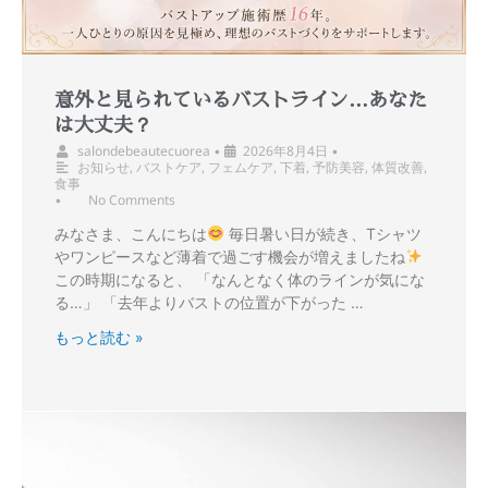
意外と見られているバストライン…あなた
は大丈夫？
salondebeautecuorea
2026年8月4日
•
•
お知らせ
,
バストケア
,
フェムケア
,
下着
,
予防美容
,
体質改善
,
食事
No Comments
•
みなさま、こんにちは
毎日暑い日が続き、Tシャツ
やワンピースなど薄着で過ごす機会が増えましたね
この時期になると、 「なんとなく体のラインが気にな
る…」 「去年よりバストの位置が下がった …
もっと読む »