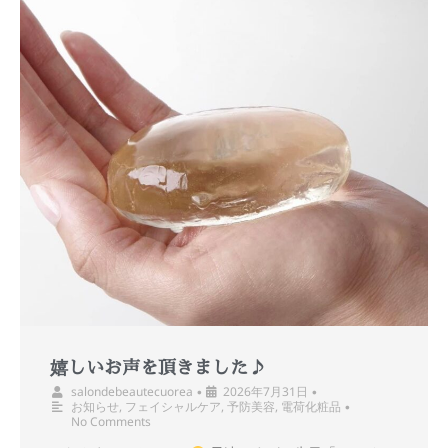
嬉しいお声を頂きました♪
salondebeautecuorea
2026年7月31日
•
•
お知らせ
,
フェイシャルケア
,
予防美容
,
電荷化粧品
•
No Comments