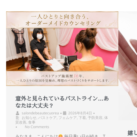
意外と見られているバストライン…あ
なたは大丈夫？
salondebeautecuorea
2026年8月4日
•
•
お知らせ
,
バストケア
,
フェムケア
,
下着
,
予防美容
,
体
質改善
,
食事
No Comments
•
嬉
みなさま、こんにちは
毎日暑い日が続き、T