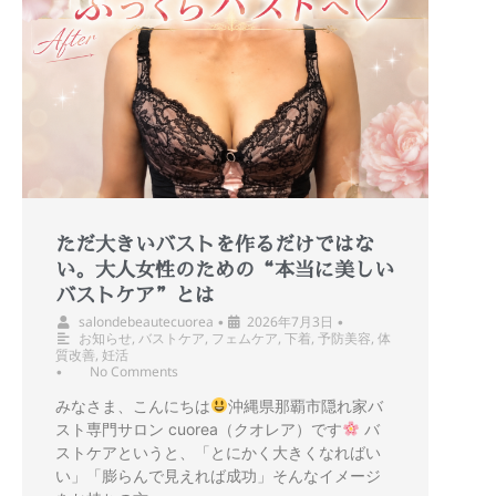
ただ大きいバストを作るだけではな
い。大人女性のための“本当に美しい
バストケア”とは
salondebeautecuorea
2026年7月3日
•
•
お知らせ
,
バストケア
,
フェムケア
,
下着
,
予防美容
,
体
質改善
,
妊活
No Comments
•
みなさま、こんにちは
沖縄県那覇市隠れ家バ
スト専門サロン cuorea（クオレア）です
バ
ストケアというと、「とにかく大きくなればい
い」「膨らんで見えれば成功」そんなイメージ