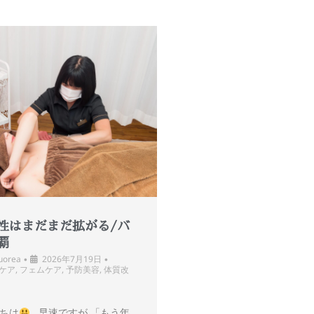
性はまだまだ拡がる/バ
覇
uorea
2026年7月19日
•
•
ケア
,
フェムケア
,
予防美容
,
体質改
ちは
早速ですが 「もう年