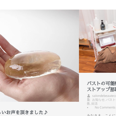
バストの可能
ストアップ那
salondebeautec
お知らせ
,
バスト
善
,
妊活
No Comments
•
しいお声を頂きました♪
みなさま、こんに