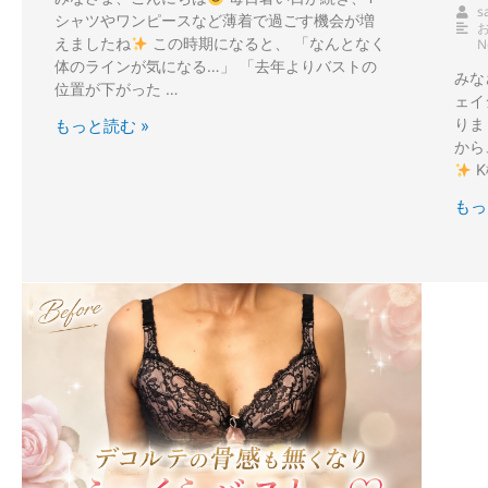
s
シャツやワンピースなど薄着で過ごす機会が増
えましたね
この時期になると、 「なんとなく
N
体のラインが気になる…」 「去年よりバストの
みな
位置が下がった …
ェイ
りま
もっと読む »
から
K
もっ