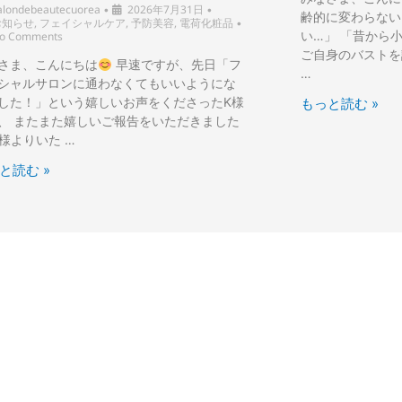
alondebeautecuorea
2026年7月31日
•
•
齢的に変わらない
お知らせ
,
フェイシャルケア
,
予防美容
,
電荷化粧品
•
い…」 「昔から
o Comments
ご自身のバスト
さま、こんにちは
早速ですが、先日「フ
…
シャルサロンに通わなくてもいいようにな
した！」という嬉しいお声をくださったK様
もっと読む »
、 またまた嬉しいご報告をいただきました
様よりいた …
と読む »