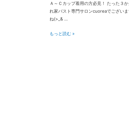
Ａ～Ｃカップ着用の方必見！ たった３か
れ家バスト専門サロンcuoreaでございます
ね(>_& …
もっと読む »