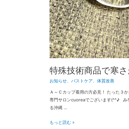
特殊技術商品で寒さ
お知らせ
、
バストケア
、
体質改善
Ａ～Ｃカップ着用の方必見！ たった３か
専門サロンcuoreaでございます(^^♪
る沖縄 …
もっと読む »