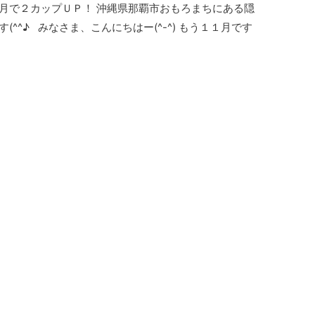
月で２カップＵＰ！ 沖縄県那覇市おもろまちにある隠
(^^♪ みなさま、こんにちはー(^-^) もう１１月です