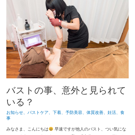
バストの事、意外と見られて
いる？
お知らせ
、
バストケア
、
下着
、
予防美容
、
体質改善
、
妊活
、
食
事
みなさま、こんにちは
早速ですが他人のバスト、つい気にな