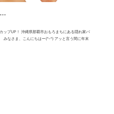
…
2カップUP！ 沖縄県那覇市おもろまちにある隠れ家バ
みなさま、こんにちはー(^-^) アッと言う間に年末