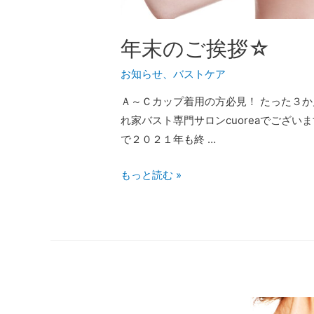
年末のご挨拶☆
お知らせ
、
バストケア
Ａ～Ｃカップ着用の方必見！ たった３か
れ家バスト専門サロンcuoreaでございます
で２０２１年も終 …
もっと読む »