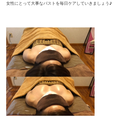
女性にとって大事なバストを毎日ケアしていきましょう♪