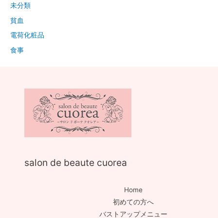
未分類
貧血
電荷化粧品
食事
salon de beaute cuorea
Home
初めての方へ
バストアップメニュー