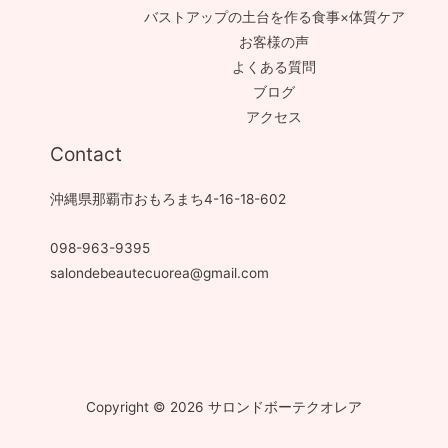
バストアップの土台を作る食事×体質ケア
お客様の声
よくある質問
ブログ
アクセス
Contact
沖縄県那覇市おもろまち4-16-18-602
098-963-9395
salondebeautecuorea@gmail.com
Copyright © 2026 サロンドボーテクオレア