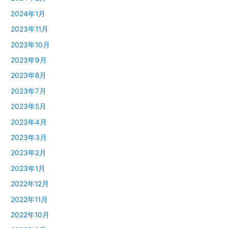
2024年1月
2023年11月
2023年10月
2023年9月
2023年8月
2023年7月
2023年5月
2023年4月
2023年3月
2023年2月
2023年1月
2022年12月
2022年11月
2022年10月