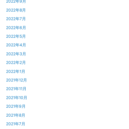
2022年9月
2022年8月
2022年7月
2022年6月
2022年5月
2022年4月
2022年3月
2022年2月
2022年1月
2021年12月
2021年11月
2021年10月
2021年9月
2021年8月
2021年7月