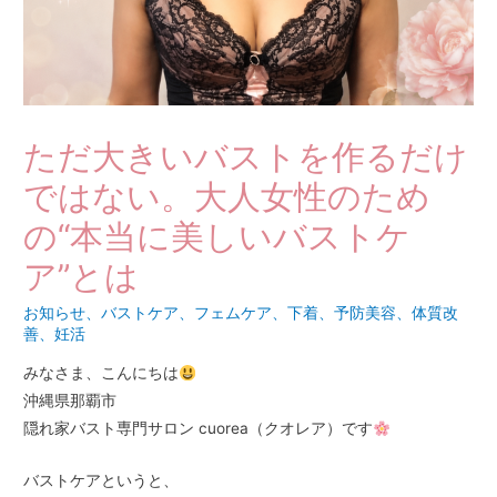
ただ大きいバストを作るだけ
ではない。大人女性のため
の“本当に美しいバストケ
ア”とは
お知らせ
、
バストケア
、
フェムケア
、
下着
、
予防美容
、
体質改
善
、
妊活
みなさま、こんにちは
沖縄県那覇市
隠れ家バスト専門サロン cuorea（クオレア）です
バストケアというと、